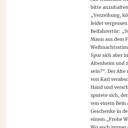
bitte anzuhalten.
„Verzeihung, kö
leider vergessen
Beifahrertür: „St
Mann aus dem F
Weihnachtsstimm
Spur sich aber i
Altenheim und ze
sein?“. Der Alte 
von Karl verabsc
Hand und versch
sputete sich, de
von einem Bein a
Geschenke in de
einem „Frohe We
Wo auch immer 