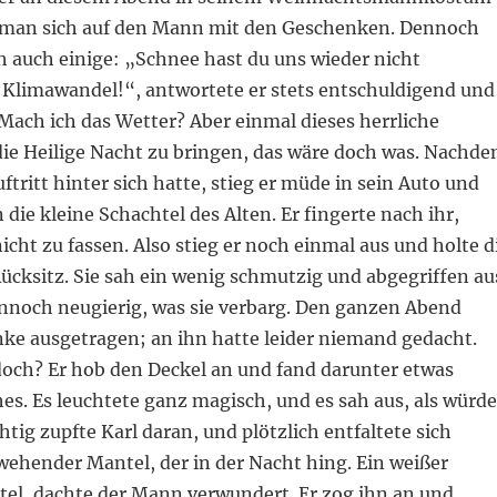
e man sich auf den Mann mit den Geschenken. Dennoch
h auch einige: „Schnee hast du uns wieder nicht
 Klimawandel!“, antwortete er stets entschuldigend und
 Mach ich das Wetter? Aber einmal dieses herrliche
ie Heilige Nacht zu bringen, das wäre doch was. Nachd
uftritt hinter sich hatte, stieg er müde in sein Auto und
 die kleine Schachtel des Alten. Er fingerte nach ihr,
icht zu fassen. Also stieg er noch einmal aus und holte d
ücksitz. Sie sah ein wenig schmutzig und abgegriffen au
ennoch neugierig, was sie verbarg. Den ganzen Abend
nke ausgetragen; an ihn hatte leider niemand gedacht.
doch? Er hob den Deckel an und fand darunter etwas
hes. Es leuchtete ganz magisch, und es sah aus, als würde
htig zupfte Karl daran, und plötzlich entfaltete sich
 wehender Mantel, der in der Nacht hing. Ein weißer
l, dachte der Mann verwundert. Er zog ihn an und