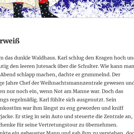
rweiß
um das dunkle Waldhaus. Karl schlug den Kragen hoch un
tig den leeren Jutesack über die Schulter. Wie kann ma
 Abend schlapp machen, dachte er grummelnd. Der
ge Jahre Chef der Weihnachtsmannzentrale gewesen un
en nur noch ein, wenn Not am Manne war. Doch das
gs regelmäßig. Karl fühlte sich ausgenutzt. Sein
kostüm war ihm längst zu eng geworden und kniff
jacke. Er stieg in sein Auto und steuerte die Zentrale an,
chenke für seine Vertretungstour zu übernehmen.
kte ein gebeugter Mann und gab ihm zu verstehen, do