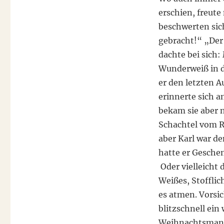
erschien, freut
beschwerten sic
gebracht!“ „Der
dachte bei sich:
Wunderweiß in d
er den letzten A
erinnerte sich an
bekam sie aber n
Schachtel vom R
aber Karl war d
hatte er Gesche
Oder vielleicht 
Weißes, Stofflic
es atmen. Vorsic
blitzschnell ein
Weihnachtsmante