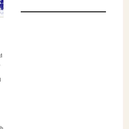
d
n
d
ch