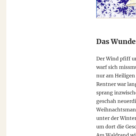
Das Wunde
Der Wind pfiff 
warf sich missmu
nur am Heiligen
Rentner war lan
sprang inzwisch
geschah neuerdin
Weihnachtsmann
unter der Winter
um dort die Ges
Am Waldrand win