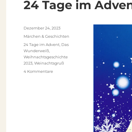
24 Tage im Adve
Veröffentlicht
Dezember 24, 2023
am
Kategorien
Märchen & Geschichten
Schlagwörter
24 Tage im Advent
,
Das
Wunderweiß
,
Weihnachtsgeschichte
2023
,
Weinachtsgruß
zu
4 Kommentare
24
Tage
im
Advent