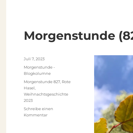
Morgenstunde (82
Veröffentlicht
Juli 7, 2023
am
Kategorien
Morgenstunde -
Blogkolumne
Schlagwörter
Morgenstunde 827
,
Rote
Hasel
,
Weihnachtsgeschichte
2023
Schreibe einen
zu
Kommentar
Morgenstunde
(827.