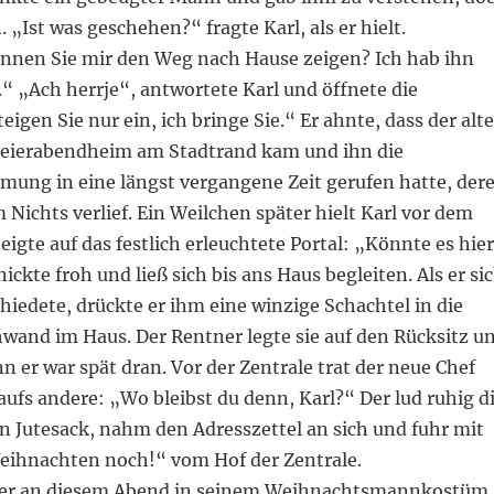
 „Ist was geschehen?“ fragte Karl, als er hielt.
nnen Sie mir den Weg nach Hause zeigen? Ich hab ihn
.“ „Ach herrje“, antwortete Karl und öffnete die
eigen Sie nur ein, ich bringe Sie.“ Er ahnte, dass der alte
eierabendheim am Stadtrand kam und ihn die
ung in eine längst vergangene Zeit gerufen hatte, der
m Nichts verlief. Ein Weilchen später hielt Karl vor dem
igte auf das festlich erleuchtete Portal: „Könnte es hier
nickte froh und ließ sich bis ans Haus begleiten. Als er si
hiedete, drückte er ihm eine winzige Schachtel in die
wand im Haus. Der Rentner legte sie auf den Rücksitz u
nn er war spät dran. Vor der Zentrale trat der neue Chef
ufs andere: „Wo bleibst du denn, Karl?“ Der lud ruhig d
n Jutesack, nahm den Adresszettel an sich und fuhr mit
ihnachten noch!“ vom Hof der Zentrale.
er an diesem Abend in seinem Weihnachtsmannkostüm