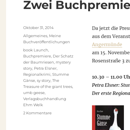
Zwei Buchpremie
Veröffentlicht
Oktober 31, 2014
Da jetzt die Pre
am
Kategorien
Allgemeines
,
Meine
aus dem Verans
Buchveröffentlichungen
Angermünde
Schlagwörter
book Launch
,
am 15. November 2
Buchpremiere
,
Der Schatz
Rosenstraße 3 
der Baumriesen
,
mystery
story
,
Petra Elsner
,
Regionalkrimi
,
Stumme
10.30 – 11.00 U
Gänse
,
sy story
,
The
Petra Elsner: St
Treasure of the giant trees
,
umb geese
,
Der erste Region
Verlagsbuchhandlung
Ehm Welk
zu
2 Kommentare
Zwei
Buchpremieren