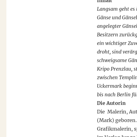
Inhalt
Langsam geht es 
Gänse und Gänsebr
angelegter Gänsek
Besitzern zurückg
ein wichtiger Zu
droht, sind verä
schweigsame Gäns
Kripo Prenzlau, s
zwischen Templin
Uckermark beginn
bis nach Berlin f
Die Autorin
Die Malerin, Aut
(Mark) geboren. 
Grafikmalerin, 