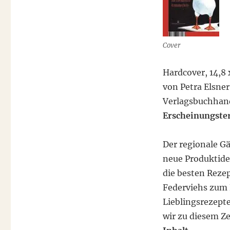
am
15.
November
Cover
Hardcover, 14,8 
von Petra Elsne
Verlagsbuchhan
Erscheinungster
Der regionale G
neue Produktide
die besten Reze
Federviehs zum 
Lieblingsrezepte
wir zu diesem Ze