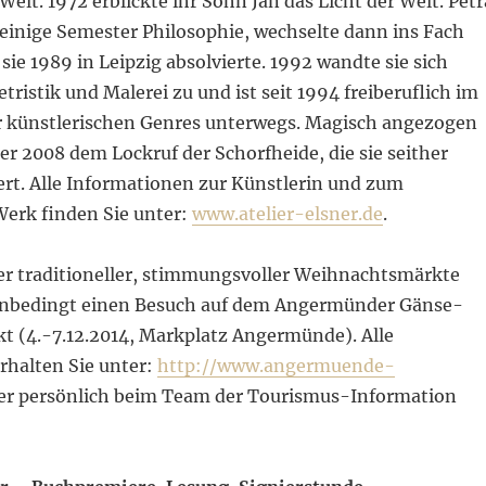
Welt. 1972 erblickte ihr Sohn Jan das Licht der Welt. Petr
 einige Semester Philosophie, wechselte dann ins Fach
 sie 1989 in Leipzig absolvierte. 1992 wandte sie sich
etristik und Malerei zu und ist seit 1994 freiberuflich im
r künstlerischen Genres unterwegs. Magisch angezogen
ner 2008 dem Lockruf der Schorfheide, die sie seither
riert. Alle Informationen zur Künstlerin und zum
Werk finden Sie unter:
www.atelier-elsner.de
.
ber traditioneller, stimmungsvoller Weihnachtsmärkte
unbedingt einen Besuch auf dem Angermünder Gänse-
 (4.-7.12.2014, Markplatz Angermünde). Alle
rhalten Sie unter:
http://www.angermuende-
r persönlich beim Team der Tourismus-Information