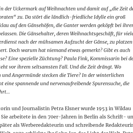
in der Uckermark auf Weihnachten und damit auf „die Zeit d
aten“ zu. Da stört die ländlich-friedliche Idylle ein groß
lau auf den Gänsehöfen, die Ganter werden geköpft bei ihre
elassen. Die Gänsehalter, deren Weihnachtsgeschäft, für viel
verdienst nach der mühsamen Aufzucht der Gänse, zu platzen
rgert. Doch warum hat niemand etwas gemerkt? Gibt es auch
e? Eine spezielle Züchtung? Paula Fink, Kommissarin bei d
teht vor ihrem seltsamsten Fall. Und die Zeit drängt. Wo
 und Angermünde stecken die Tiere? In der winterlichen
t eine spannende und nervenaufreibende Spurensuche, die
ührt…
orin und Journalistin Petra Elsner wurde 1953 in Wildau
Sie arbeitete in den 70er-Jahren in Berlin als Schrift- u
später als Werberedakteurin und schreibende Redakteuri