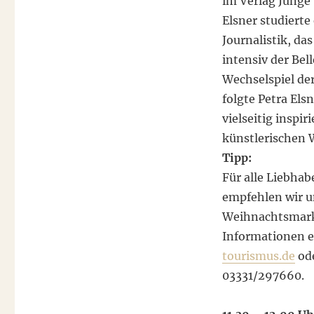
im Verlag Junge 
Elsner studierte
Journalistik, das
intensiv der Bell
Wechselspiel de
folgte Petra Els
vielseitig inspi
künstlerischen 
Tipp:
Für alle Liebha
empfehlen wir 
Weihnachtsmarkt
Informationen e
tourismus.de
ode
03331/297660.