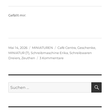
Gefällt mir:
Veröffentlicht
Kategorien
Schlagwörter
Mai 14, 2026
MINIATUREN
Café Centra
,
Geschenke
,
am
MINIATUR (7)
,
Schreibmaschine Erika
,
Schreibwaren
zu
Dreiers
,
Zeuthen
3 Kommentare
MINIATUR
(7)
SU
Suchen
nach: