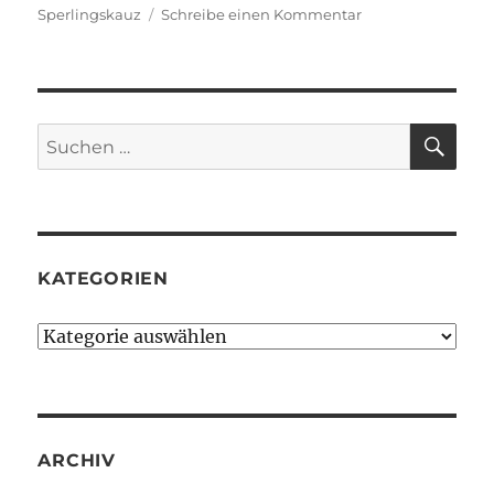
zu
Sperlingskauz
Schreibe einen Kommentar
Morgenstunde
(346.
Bolg-
Notat)
SU
Suchen
nach:
KATEGORIEN
Kategorien
ARCHIV