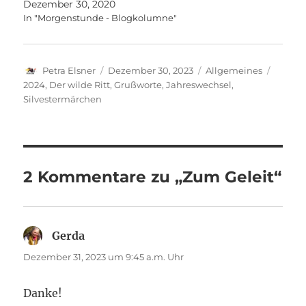
Dezember 30, 2020
In "Morgenstunde - Blogkolumne"
Autor
Veröffentlicht
Kategorien
Schlag
Petra Elsner
Dezember 30, 2023
Allgemeines
am
2024
,
Der wilde Ritt
,
Grußworte
,
Jahreswechsel
,
Silvestermärchen
2 Kommentare zu „Zum Geleit“
Gerda
sagt:
Dezember 31, 2023 um 9:45 a.m. Uhr
Danke!