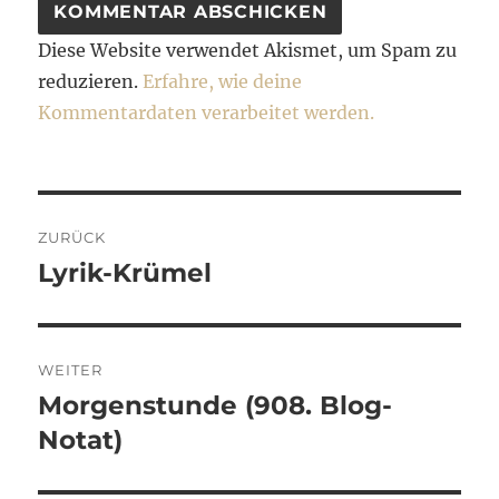
Diese Website verwendet Akismet, um Spam zu
reduzieren.
Erfahre, wie deine
Kommentardaten verarbeitet werden.
Beitragsnavigation
ZURÜCK
Lyrik-Krümel
Vorheriger
Beitrag:
WEITER
Morgenstunde (908. Blog-
Nächster
Beitrag:
Notat)